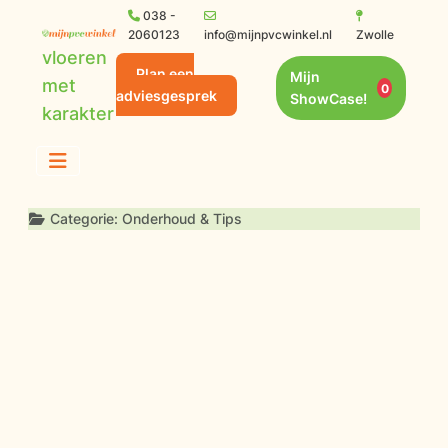
038 -
2060123
info@mijnpvcwinkel.nl
Zwolle
vloeren
Plan een
Mijn
met
0
adviesgesprek
ShowCase!
karakter
Details
Categorie:
Onderhoud & Tips