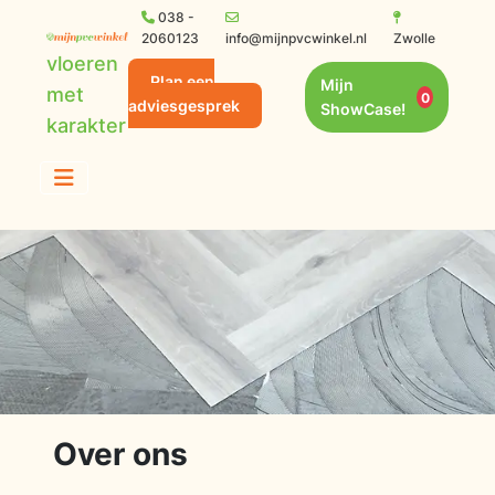
038 -
2060123
info@mijnpvcwinkel.nl
Zwolle
vloeren
Plan een
Mijn
met
0
adviesgesprek
ShowCase!
karakter
Over ons