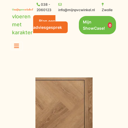
038 -
2060123
info@mijnpvcwinkel.nl
Zwolle
vloeren
Plan een
Mijn
met
0
adviesgesprek
ShowCase!
karakter