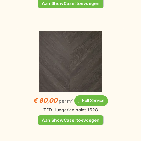
Aan ShowCase! toevoegen
€ 80,00
✅
2
per m
Full Service
TFD Hungarian point 1628
Aan ShowCase! toevoegen