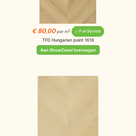
€ 80,00
✅
2
per m
Full Service
TFD Hungarian point 1616
Aan ShowCase! toevoegen