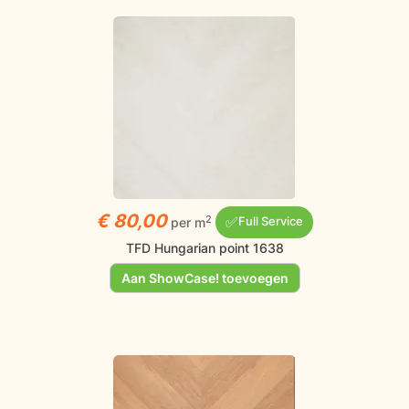
€ 80,00
✅
2
per m
Full Service
TFD Hungarian point 1638
Aan ShowCase! toevoegen