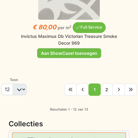
€ 80,00
✅
2
per m
Full Service
Invictus Maximus Db Victorian Treasure Smoke
Decor 969
Aan ShowCase! toevoegen
Toon
1
2
Resultaten 1 - 12 van 13
Collecties