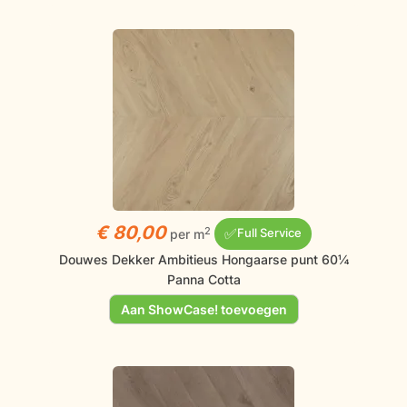
€ 80,00
✅
2
per m
Full Service
Douwes Dekker Ambitieus Hongaarse punt 60¼
Panna Cotta
Aan ShowCase! toevoegen