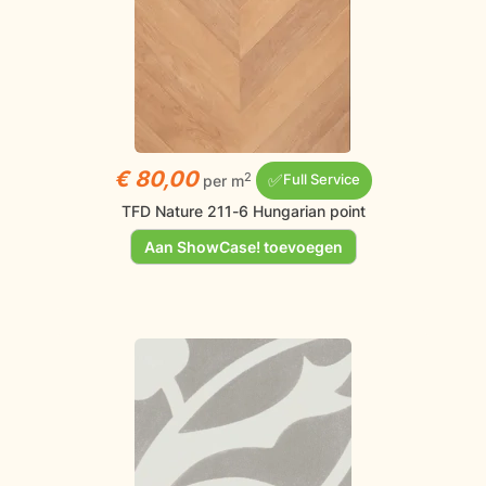
€ 80,00
✅
2
per m
Full Service
TFD Nature 211-6 Hungarian point
Aan ShowCase! toevoegen