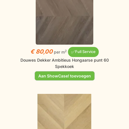
€ 80,00
✅
2
per m
Full Service
Douwes Dekker Ambitieus Hongaarse punt 60
Spekkoek
Aan ShowCase! toevoegen