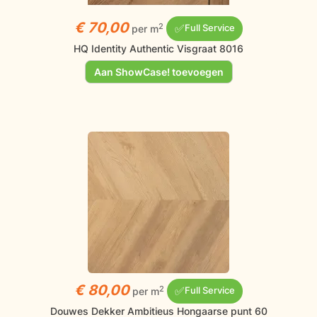
€ 70,00
✅
2
per m
Full Service
HQ Identity Authentic Visgraat 8016
Aan ShowCase! toevoegen
€ 80,00
✅
2
per m
Full Service
Douwes Dekker Ambitieus Hongaarse punt 60