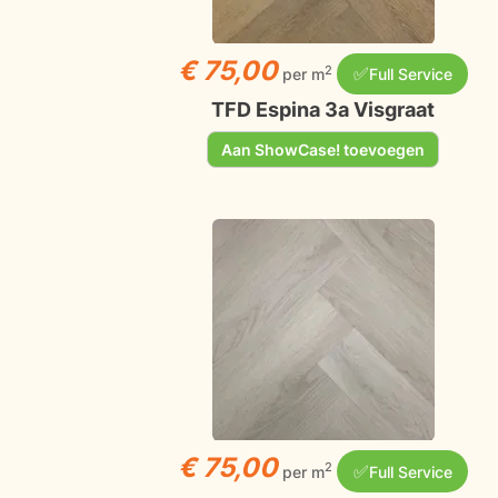
€ 75,00
✅
2
per m
Full Service
TFD Espina 3a Visgraat
Aan ShowCase! toevoegen
€ 75,00
✅
2
per m
Full Service