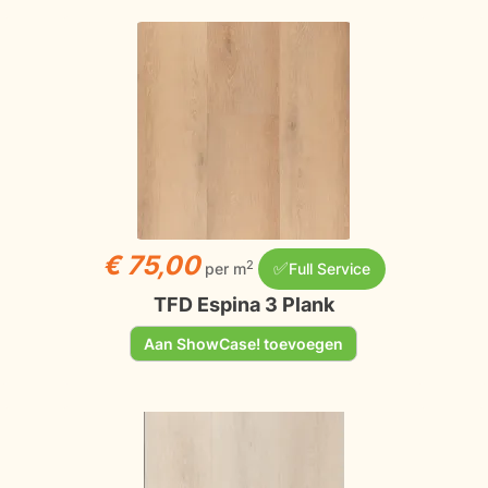
€ 75,00
✅
2
per m
Full Service
TFD Espina 3 Plank
Aan ShowCase! toevoegen