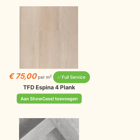
€ 75,00
✅
2
per m
Full Service
TFD Espina 4 Plank
Aan ShowCase! toevoegen