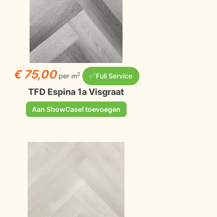
€ 75,00
✅
2
per m
Full Service
TFD Espina 1a Visgraat
Aan ShowCase! toevoegen