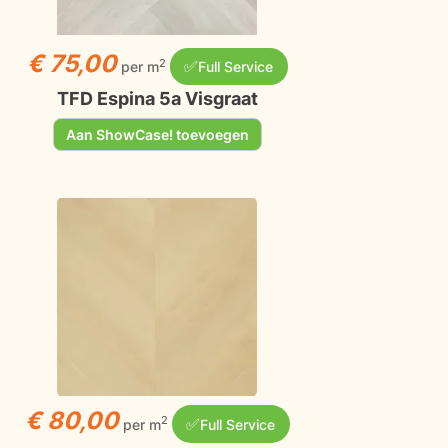
€ 75,00
✅
2
per m
Full Service
TFD Espina 5a Visgraat
Aan ShowCase! toevoegen
€ 80,00
✅
2
per m
Full Service