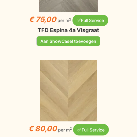
€ 75,00
✅
2
per m
Full Service
TFD Espina 4a Visgraat
Aan ShowCase! toevoegen
€ 80,00
✅
2
per m
Full Service