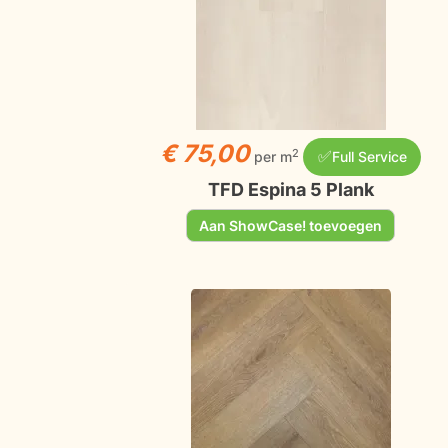
€ 75,00
✅
2
per m
Full Service
TFD Espina 5 Plank
Aan ShowCase! toevoegen