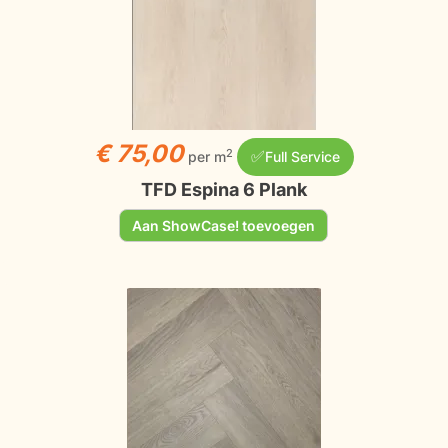
€ 75,00
✅
2
per m
Full Service
TFD Espina 6 Plank
Aan ShowCase! toevoegen