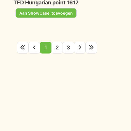
TFD Hungarian point 1617
Aan ShowCase! toevoegen
1
2
3