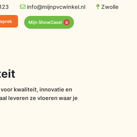
123
info@mijnpvcwinkel.nl
Zwolle
esprek
Mijn ShowCase!
0
eit
oor kwaliteit, innovatie en
aal leveren ze vloeren waar je