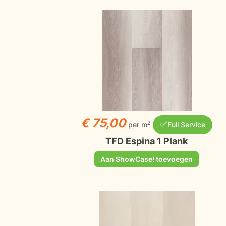
€ 75,00
✅
2
per m
Full Service
TFD Espina 1 Plank
Aan ShowCase! toevoegen