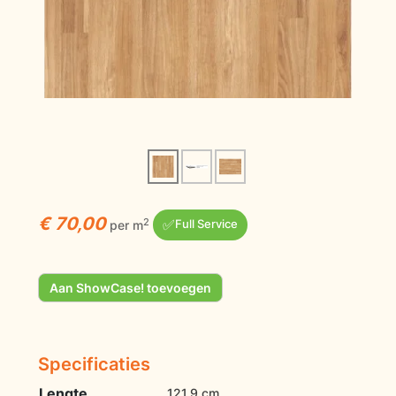
€ 70,00
✅
2
per m
Full Service
Aan ShowCase! toevoegen
Specificaties
Lengte
121,9 cm