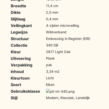
Breedte
11,4 cm
Dikte
2,0 mm
Slijtlaag
0,4 mm
Vellingkant
4-zijden microvelling
Legwijze
Wildverband
Structuur
Embossing in Register (EIR)
Collectie
340 DB
Kleur
2817 Light Oak
Uitvoering
Plank
Verpakking
pak
Inhoud
3,34 m2
Kleurtoon
Licht
Soort
Eiken
Gebruiksklasse
Stijl
Modern, Klassiek, Landelijk