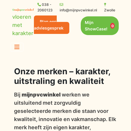
038 -
2060123
info@mijnpvcwinkel.nl
Zwolle
vloeren
Plan een
Mijn
met
0
adviesgesprek
ShowCase!
karakter
Onze merken – karakter,
uitstraling en kwaliteit
Bij
mijnpvcwinkel
werken we
uitsluitend met zorgvuldig
geselecteerde merken die staan voor
kwaliteit, innovatie en vakmanschap. Elk
merk heeft zijn eigen karakter,