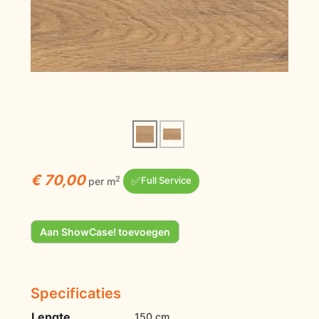
€ 70,00
✅
2
per m
Full Service
Aan ShowCase! toevoegen
Specificaties
Lengte
150 cm