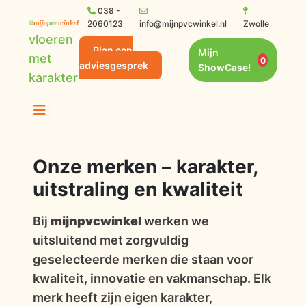
038 -
2060123
info@mijnpvcwinkel.nl
Zwolle
vloeren
Plan een
Mijn
met
0
adviesgesprek
ShowCase!
karakter
Onze merken – karakter,
uitstraling en kwaliteit
Bij
mijnpvcwinkel
werken we
uitsluitend met zorgvuldig
geselecteerde merken die staan voor
kwaliteit, innovatie en vakmanschap. Elk
merk heeft zijn eigen karakter,