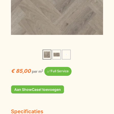
€ 85,00
✅
2
per m
Full Service
Aan ShowCase! toevoegen
Specificaties