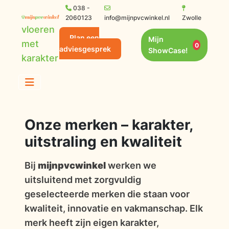
038 -
2060123
info@mijnpvcwinkel.nl
Zwolle
vloeren
Plan een
Mijn
met
0
adviesgesprek
ShowCase!
karakter
Onze merken – karakter,
uitstraling en kwaliteit
Bij
mijnpvcwinkel
werken we
uitsluitend met zorgvuldig
geselecteerde merken die staan voor
kwaliteit, innovatie en vakmanschap. Elk
merk heeft zijn eigen karakter,