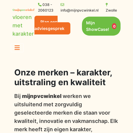
038 -
2060123
info@mijnpvcwinkel.nl
Zwolle
vloeren
Plan een
Mijn
met
0
adviesgesprek
ShowCase!
karakter
Onze merken – karakter,
uitstraling en kwaliteit
Bij
mijnpvcwinkel
werken we
uitsluitend met zorgvuldig
geselecteerde merken die staan voor
kwaliteit, innovatie en vakmanschap. Elk
merk heeft zijn eigen karakter,