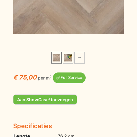
€ 75,00
✅
2
per m
Full Service
Aan ShowCase! toevoegen
Specificaties
Lengte
76,2 cm