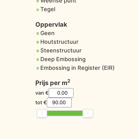
Weense punt
Tegel
Oppervlak
Geen
Houtstructuur
Steenstructuur
Deep Embossing
Embossing in Register (EIR)
2
Prijs per m
:
van
€
tot
€