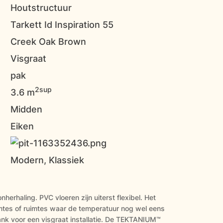
Houtstructuur
Tarkett Id Inspiration 55
Creek Oak Brown
Visgraat
pak
2sup
3.6 m
Midden
Eiken
Modern, Klassiek
erhaling. PVC vloeren zijn uiterst flexibel. Het
uimtes of ruimtes waar de temperatuur nog wel eens
lank voor een visgraat installatie. De TEKTANIUM™