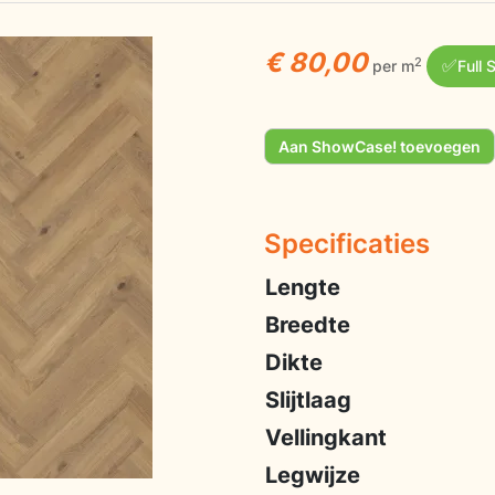
€ 80,00
✅
2
per m
Full 
Aan ShowCase! toevoegen
Specificaties
Lengte
Breedte
Dikte
Slijtlaag
Vellingkant
Legwijze