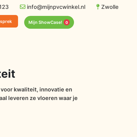
123
info@mijnpvcwinkel.nl
Zwolle
esprek
Mijn ShowCase!
0
eit
oor kwaliteit, innovatie en
aal leveren ze vloeren waar je