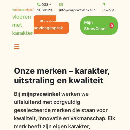
038 -
2060123
info@mijnpvcwinkel.nl
Zwolle
vloeren
Plan een
Mijn
met
0
adviesgesprek
ShowCase!
karakter
Onze merken – karakter,
uitstraling en kwaliteit
Bij
mijnpvcwinkel
werken we
uitsluitend met zorgvuldig
geselecteerde merken die staan voor
kwaliteit, innovatie en vakmanschap. Elk
merk heeft zijn eigen karakter,