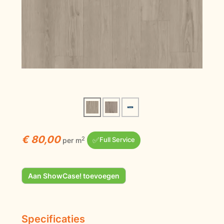
€ 80,00
✅
2
per m
Full Service
Aan ShowCase! toevoegen
Specificaties