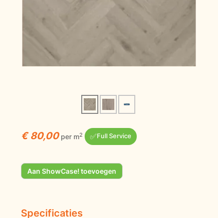
€ 80,00
✅
2
per m
Full Service
Aan ShowCase! toevoegen
Specificaties