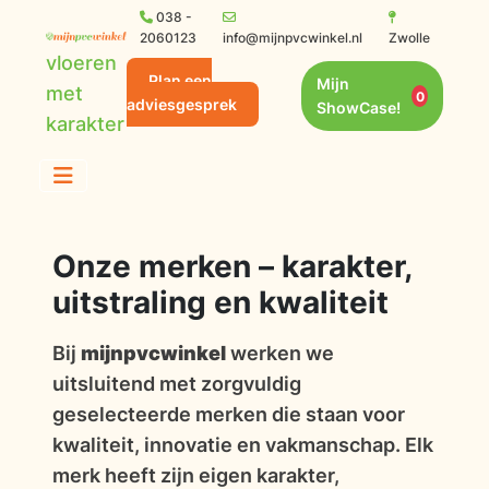
038 -
2060123
info@mijnpvcwinkel.nl
Zwolle
vloeren
Plan een
Mijn
met
0
adviesgesprek
ShowCase!
karakter
Onze merken – karakter,
uitstraling en kwaliteit
Bij
mijnpvcwinkel
werken we
uitsluitend met zorgvuldig
geselecteerde merken die staan voor
kwaliteit, innovatie en vakmanschap. Elk
merk heeft zijn eigen karakter,