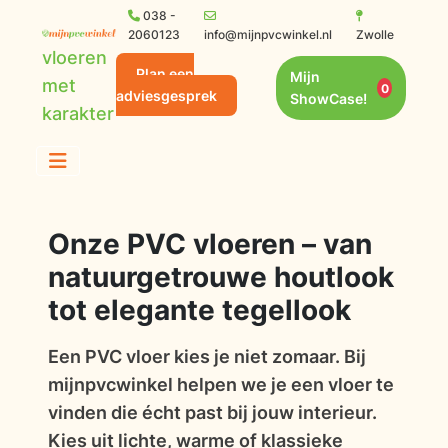
038 -
2060123
info@mijnpvcwinkel.nl
Zwolle
vloeren
Plan een
Mijn
met
0
adviesgesprek
ShowCase!
karakter
Onze PVC vloeren – van
natuurgetrouwe houtlook
tot elegante tegellook
Een PVC vloer kies je niet zomaar. Bij
mijnpvcwinkel helpen we je een vloer te
vinden die écht past bij jouw interieur.
Kies uit lichte, warme of klassieke