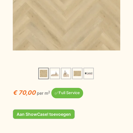
€ 70,00
✅
2
per m
Full Service
Aan ShowCase! toevoegen