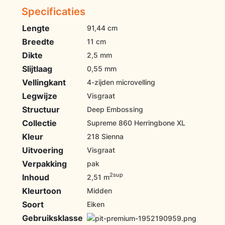
Specificaties
Lengte
91,44 cm
Breedte
11 cm
Dikte
2,5 mm
Slijtlaag
0,55 mm
Vellingkant
4-zijden microvelling
Legwijze
Visgraat
Structuur
Deep Embossing
Collectie
Supreme 860 Herringbone XL
Kleur
218 Sienna
Uitvoering
Visgraat
Verpakking
pak
2sup
Inhoud
2,51 m
Kleurtoon
Midden
Soort
Eiken
Gebruiksklasse