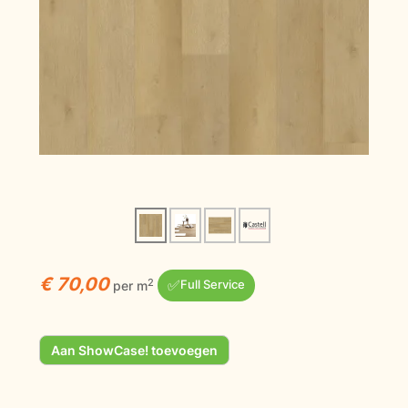
€ 70,00
✅
2
per m
Full Service
Aan ShowCase! toevoegen