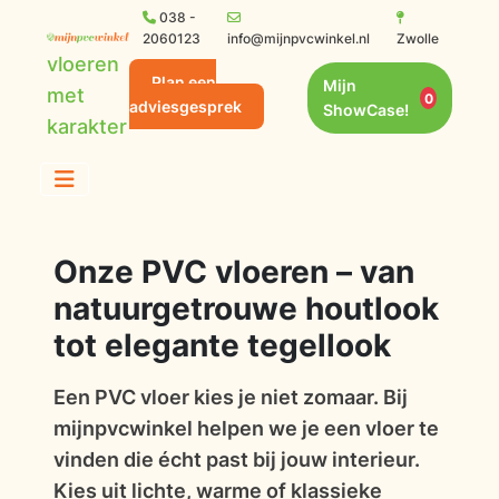
038 -
2060123
info@mijnpvcwinkel.nl
Zwolle
vloeren
Plan een
Mijn
met
0
adviesgesprek
ShowCase!
karakter
Onze PVC vloeren – van
natuurgetrouwe houtlook
tot elegante tegellook
Een PVC vloer kies je niet zomaar. Bij
mijnpvcwinkel helpen we je een vloer te
vinden die écht past bij jouw interieur.
Kies uit lichte, warme of klassieke