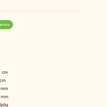
Service
3 cm
 cm
5 mm
5 mm
ijdig