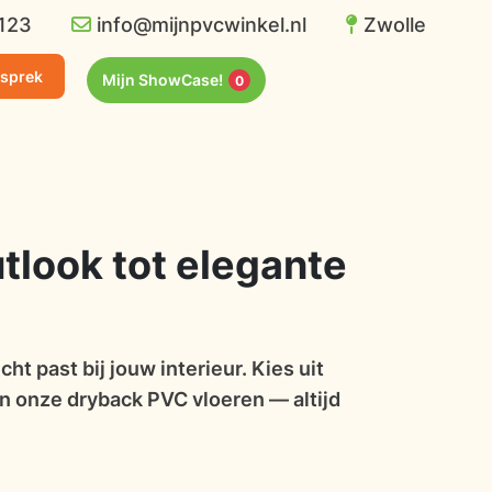
123
info@mijnpvcwinkel.nl
Zwolle
esprek
Mijn ShowCase!
0
tlook tot elegante
ht past bij jouw interieur. Kies uit
an onze dryback PVC vloeren — altijd