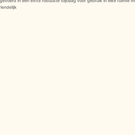
gevoerd in een extra robuuste slijtlaag voor gebruik in elke ruimte m
iendelijk