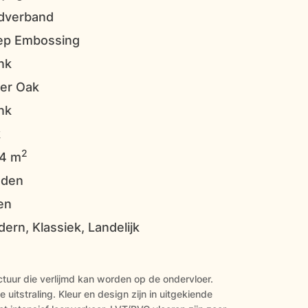
dverband
ep Embossing
nk
ver Oak
nk
k
2
54 m
dden
en
ern, Klassiek, Landelijk
tuur die verlijmd kan worden op de ondervloer.
e uitstraling. Kleur en design zijn in uitgekiende