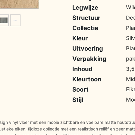
Legwijze
Wil
Structuur
De
Collectie
Pla
Kleur
Sil
Uitvoering
Pla
Verpakking
pa
Inhoud
3,
Kleurtoon
Mi
Soort
Eik
Stijl
Mod
ign vinyl vloer met een mooie zichtbare en voelbare matte houtstruc
tieke eiken, tijdloze collectie met een realistisch reliëf en zeer matt