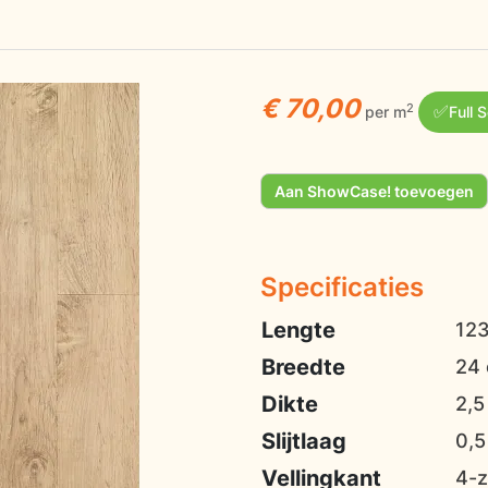
€ 70,00
✅
2
per m
Full 
Aan ShowCase! toevoegen
Specificaties
Lengte
12
Breedte
24
Dikte
2,
Slijtlaag
0,
Vellingkant
4-z