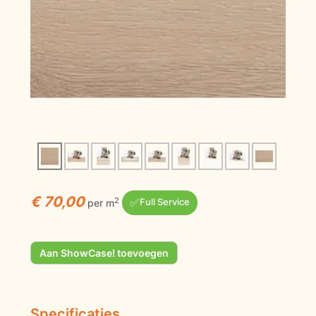
€ 70,00
✅
2
per m
Full Service
Aan ShowCase! toevoegen
Specificaties