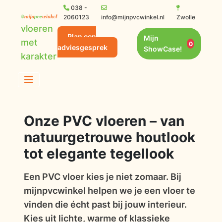
038 -
2060123
info@mijnpvcwinkel.nl
Zwolle
vloeren
Plan een
Mijn
met
0
adviesgesprek
ShowCase!
karakter
Onze PVC vloeren – van
natuurgetrouwe houtlook
tot elegante tegellook
Een PVC vloer kies je niet zomaar. Bij
mijnpvcwinkel helpen we je een vloer te
vinden die écht past bij jouw interieur.
Kies uit lichte, warme of klassieke