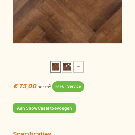
€ 75,00
✅
2
per m
Full Service
Aan ShowCase! toevoegen
Specificaties