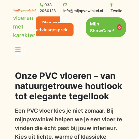
038 -
2060123
info@mijnpvcwinkel.nl
Zwolle
vloeren
Plan een
Mijn
met
0
adviesgesprek
ShowCase!
karakter
Onze PVC vloeren – van
natuurgetrouwe houtlook
tot elegante tegellook
Een PVC vloer kies je niet zomaar. Bij
mijnpvcwinkel helpen we je een vloer te
vinden die écht past bij jouw interieur.
Kies uit lichte, warme of klassieke