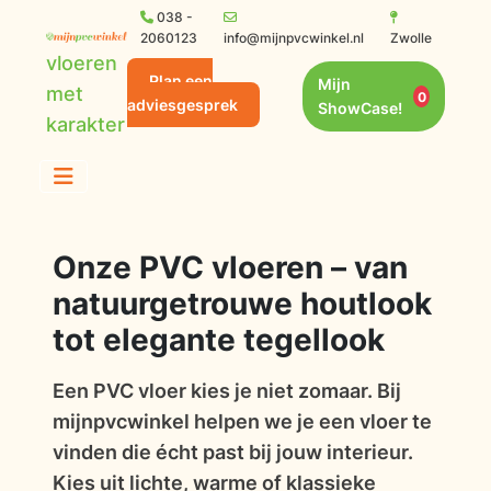
038 -
2060123
info@mijnpvcwinkel.nl
Zwolle
vloeren
Plan een
Mijn
met
0
adviesgesprek
ShowCase!
karakter
Onze PVC vloeren – van
natuurgetrouwe houtlook
tot elegante tegellook
Een PVC vloer kies je niet zomaar. Bij
mijnpvcwinkel helpen we je een vloer te
vinden die écht past bij jouw interieur.
Kies uit lichte, warme of klassieke