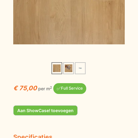
€ 75,00
✅
2
per m
Full Service
Aan ShowCase! toevoegen
Specificaties