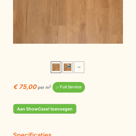
€ 75,00
✅
2
per m
Full Service
Aan ShowCase! toevoegen
Specificaties