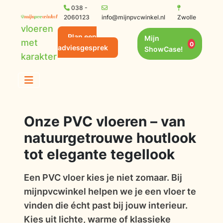
038 -
2060123
info@mijnpvcwinkel.nl
Zwolle
vloeren
Plan een
Mijn
met
0
adviesgesprek
ShowCase!
karakter
Onze PVC vloeren – van
natuurgetrouwe houtlook
tot elegante tegellook
Een PVC vloer kies je niet zomaar. Bij
mijnpvcwinkel helpen we je een vloer te
vinden die écht past bij jouw interieur.
Kies uit lichte, warme of klassieke