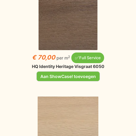
€ 70,00
✅
2
per m
Full Service
HQ Identity Heritage Visgraat 6050
Aan ShowCase! toevoegen