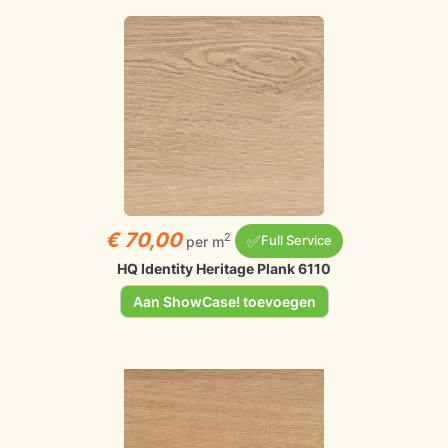
€ 70,00
✅
2
per m
Full Service
HQ Identity Heritage Plank 6110
Aan ShowCase! toevoegen