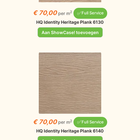
€ 70,00
✅
2
per m
Full Service
HQ Identity Heritage Plank 6130
Aan ShowCase! toevoegen
€ 70,00
✅
2
per m
Full Service
HQ Identity Heritage Plank 6140