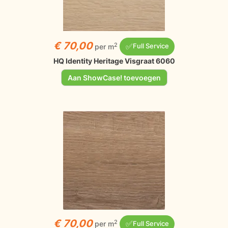
€ 70,00
✅
2
per m
Full Service
HQ Identity Heritage Visgraat 6060
Aan ShowCase! toevoegen
€ 70,00
✅
2
per m
Full Service