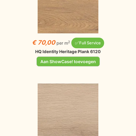
€ 70,00
✅
2
per m
Full Service
HQ Identity Heritage Plank 6120
Aan ShowCase! toevoegen