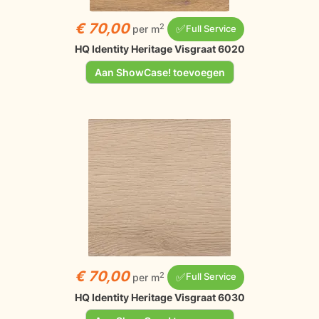
€ 70,00
✅
2
per m
Full Service
HQ Identity Heritage Visgraat 6020
Aan ShowCase! toevoegen
€ 70,00
✅
2
per m
Full Service
HQ Identity Heritage Visgraat 6030