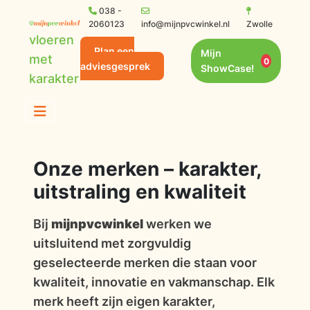
038 -
2060123
info@mijnpvcwinkel.nl
Zwolle
vloeren
Plan een
Mijn
met
0
adviesgesprek
ShowCase!
karakter
Onze merken – karakter,
uitstraling en kwaliteit
Bij
mijnpvcwinkel
werken we
uitsluitend met zorgvuldig
geselecteerde merken die staan voor
kwaliteit, innovatie en vakmanschap. Elk
merk heeft zijn eigen karakter,