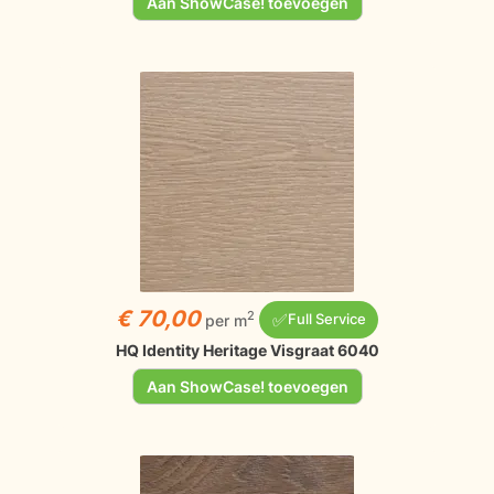
Aan ShowCase! toevoegen
€ 70,00
✅
2
per m
Full Service
HQ Identity Heritage Visgraat 6040
Aan ShowCase! toevoegen