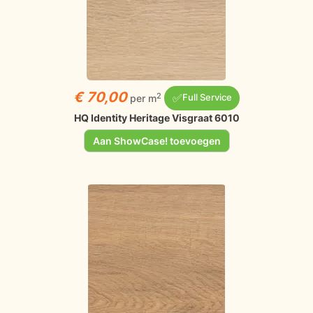
€ 70,00
✅
2
per m
Full Service
HQ Identity Heritage Visgraat 6010
Aan ShowCase! toevoegen